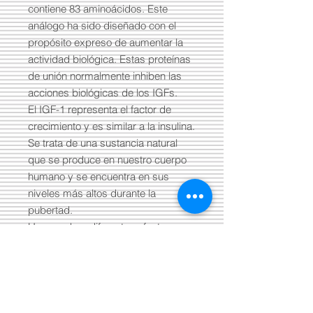
contiene 83 aminoácidos. Este
análogo ha sido diseñado con el
propósito expreso de aumentar la
actividad biológica. Estas proteínas
de unión normalmente inhiben las
acciones biológicas de los IGFs.
El IGF-1 representa el factor de
crecimiento y es similar a la insulina.
Se trata de una sustancia natural
que se produce en nuestro cuerpo
humano y se encuentra en sus
niveles más altos durante la
pubertad.
Hay muchos diferentes efectos que
el IGF-1 hace en el cuerpo humano.
Si su objetivo es solo para construir,
aumentar musculos lo mas rapido
possible entonces la respuesta es:
el IGF-1 es mejor. Ya si prefiere el