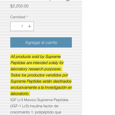
Precio
$2,250.00
Cantidad
*
Agregar al carrito
All products sold by Supreme
Peptides are intended solely for
laboratory research purposes.
Todos los productos vendidos por
Supreme Peptides están destinados
exclusivamente a la investigación en
laboratorio.
IGF Lr3 Mexico Supreme Peptides
(IGF-1 Lr3) insulina factor de
crecimiento 1: polipéptido que